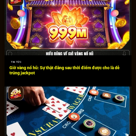
TIN TỨC
Giờ vàng nổ hũ: Sự thật đằng sau thời điểm được cho là dễ
trúng jackpot