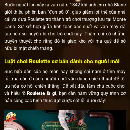
Bước ngoặt lớn xảy ra vào năm 1842 khi anh em nhà Blanc
giới thiệu phiên bản “đơn số 0”, giúp giảm lợi thế của nhà
cái và đưa Roulette trở thành trò chơi thượng lưu tại Monte
Carlo. Sự kết hợp giữa tính toán xác suất và vận may đã
tạo nên sự huyền bí cho trò chơi này. Thậm chí có những
truyền thuyết cho rằng đó là giao kèo với ma quỷ để sở
hữu bí mật chiến thắng.
Luật chơi Roulette cơ bản dành cho người mới
Sức hấp dẫn của bộ môn này không chỉ nằm ở tính may
rủi, mà còn ở cách người chơi vận dụng chiến thuật để tối
ưu hóa cơ hội chiến thắng. Để bắt đầu làm chủ cuộc chơi
và hiểu rõ
Roulette là gì
, bạn cần nắm vững quy trình cơ
bản cùng các hình thức đặt cược cốt lõi dưới đây: