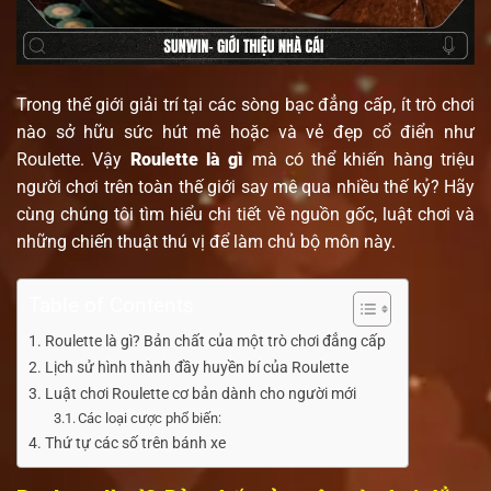
Trong thế giới giải trí tại các sòng bạc đẳng cấp, ít trò chơi
nào sở hữu sức hút mê hoặc và vẻ đẹp cổ điển như
Roulette. Vậy
Roulette là gì
mà có thể khiến hàng triệu
người chơi trên toàn thế giới say mê qua nhiều thế kỷ? Hãy
cùng chúng tôi tìm hiểu chi tiết về nguồn gốc, luật chơi và
những chiến thuật thú vị để làm chủ bộ môn này.
Table of Contents
Roulette là gì? Bản chất của một trò chơi đẳng cấp
Lịch sử hình thành đầy huyền bí của Roulette
Luật chơi Roulette cơ bản dành cho người mới
Các loại cược phổ biến:
Thứ tự các số trên bánh xe