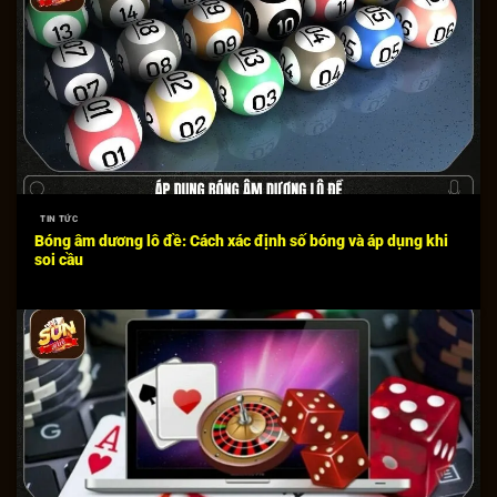
TIN TỨC
Bóng âm dương lô đề: Cách xác định số bóng và áp dụng khi
soi cầu