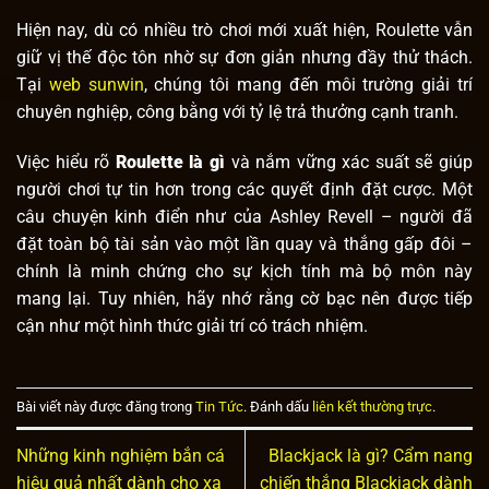
Hiện nay, dù có nhiều trò chơi mới xuất hiện, Roulette vẫn
giữ vị thế độc tôn nhờ sự đơn giản nhưng đầy thử thách.
Tại
web sunwin
, chúng tôi mang đến môi trường giải trí
chuyên nghiệp, công bằng với tỷ lệ trả thưởng cạnh tranh.
Việc hiểu rõ
Roulette là gì
và nắm vững xác suất sẽ giúp
người chơi tự tin hơn trong các quyết định đặt cược. Một
câu chuyện kinh điển như của Ashley Revell – người đã
đặt toàn bộ tài sản vào một lần quay và thắng gấp đôi –
chính là minh chứng cho sự kịch tính mà bộ môn này
mang lại. Tuy nhiên, hãy nhớ rằng cờ bạc nên được tiếp
cận như một hình thức giải trí có trách nhiệm.
Bài viết này được đăng trong
Tin Tức
. Đánh dấu
liên kết thường trực
.
Những kinh nghiệm bắn cá
Blackjack là gì? Cẩm nang
hiệu quả nhất dành cho xạ
chiến thắng Blackjack dành