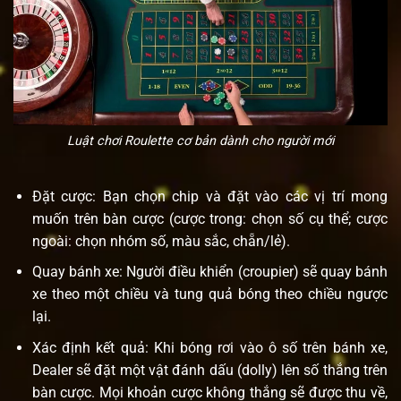
Luật chơi Roulette cơ bản dành cho người mới
Đặt cược: Bạn chọn chip và đặt vào các vị trí mong
muốn trên bàn cược (cược trong: chọn số cụ thể; cược
ngoài: chọn nhóm số, màu sắc, chẵn/lẻ).
Quay bánh xe: Người điều khiển (croupier) sẽ quay bánh
xe theo một chiều và tung quả bóng theo chiều ngược
lại.
Xác định kết quả: Khi bóng rơi vào ô số trên bánh xe,
Dealer sẽ đặt một vật đánh dấu (dolly) lên số thắng trên
bàn cược. Mọi khoản cược không thắng sẽ được thu về,