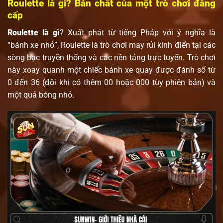
Roulette là gì? Bản chất của một trò chơi đẳng
cấp
Roulette là gì
? Xuất phát từ tiếng Pháp với ý nghĩa là
“bánh xe nhỏ”, Roulette là trò chơi may rủi kinh điển tại các
sòng bạc truyền thống và các nền tảng trực tuyến. Trò chơi
này xoay quanh một chiếc bánh xe quay được đánh số từ
0 đến 36 (đôi khi có thêm 00 hoặc 000 tùy phiên bản) và
một quả bóng nhỏ.