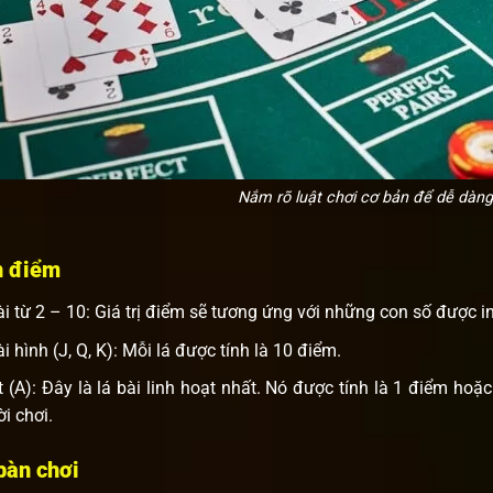
Nắm rõ luật chơi cơ bản để dễ dàng
h điểm
ài từ 2 – 10: Giá trị điểm sẽ tương ứng với những con số được in 
i hình (J, Q, K): Mỗi lá được tính là 10 điểm.
t (A): Đây là lá bài linh hoạt nhất. Nó được tính là 1 điểm ho
i chơi.
bàn chơi