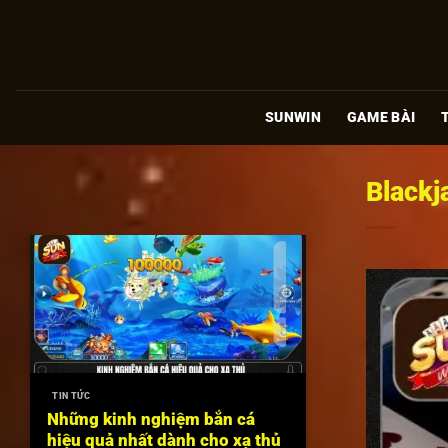
Bỏ
qua
nội
dung
SUNWIN
GAME BÀI
Blackj
TIN TỨC
Những kinh nghiệm bắn cá
hiệu quả nhất dành cho xạ thủ