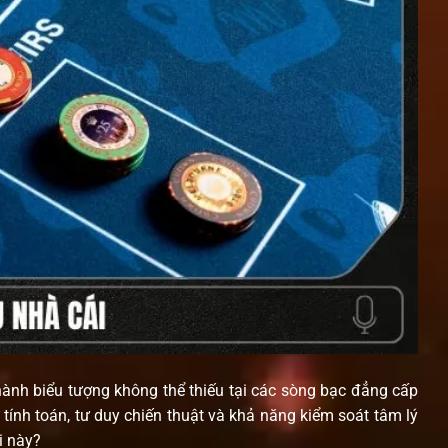
hành biểu tượng không thể thiếu tại các sòng bạc đẳng cấp
 tính toán, tư duy chiến thuật và khả năng kiểm soát tâm lý
i này?