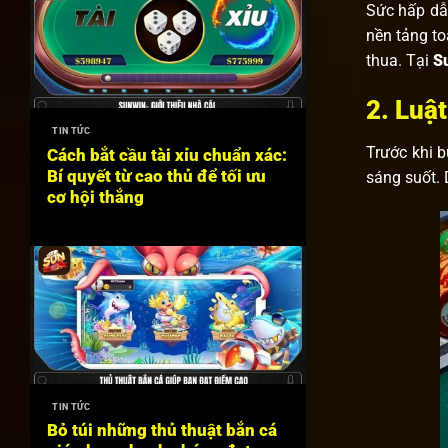
Sức hấp dẫn
nền tảng to
thua. Tại
S
2. Luật
TIN TỨC
Trước khi b
Cách bắt cầu tài xỉu chuẩn xác:
Bí quyết từ cao thủ để tối ưu
sáng suốt. 
cơ hội thắng
TIN TỨC
Bỏ túi những thủ thuật bắn cá