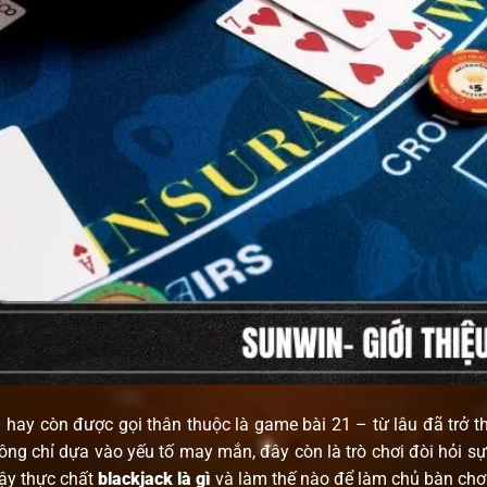
 hay còn được gọi thân thuộc là game bài 21 – từ lâu đã trở t
ông chỉ dựa vào yếu tố may mắn, đây còn là trò chơi đòi hỏi sự
Vậy thực chất
blackjack là gì
và làm thế nào để làm chủ bàn chơ