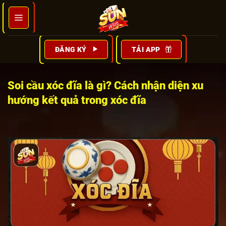
Bỏ
qua
nội
dung
ĐĂNG KÝ
TẢI APP
Soi cầu xóc đĩa là gì? Cách nhận diện xu
hướng kết quả trong xóc đĩa