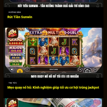
HƯỚNG DẪN
Rút Tiền Sunwin
TIN TỨC
Mẹo quay nổ hũ: Kinh nghiệm giúp tối ưu cơ hội trúng jackpot