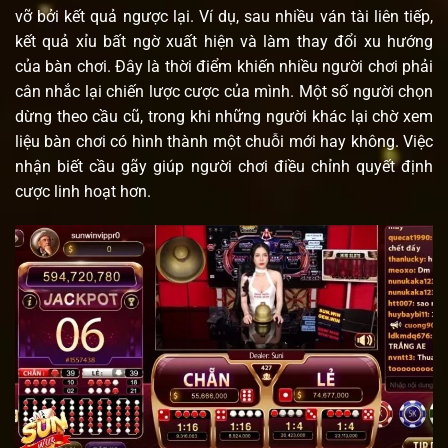
vỡ bởi kết quả ngược lại. Ví dụ, sau nhiều ván tài liên tiếp,
kết quả xỉu bất ngờ xuất hiện và làm thay đổi xu hướng
của bàn chơi. Đây là thời điểm khiến nhiều người chơi phải
cân nhắc lại chiến lược cược của mình. Một số người chọn
dừng theo cầu cũ, trong khi những người khác lại chờ xem
liệu bàn chơi có hình thành một chuỗi mới hay không. Việc
nhận biết cầu gãy giúp người chơi điều chỉnh quyết định
cược linh hoạt hơn.