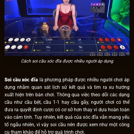
Cách soi cầu xóc đĩa được nhiều người áp dụng
Soi cầu xóc đĩa
là phương pháp được nhiều người chơi áp
dụng nhằm quan sát lịch sử kết quả và tìm ra xu hướng
xuất hiện trên bàn chơi. Thông qua việc theo dõi các dạng
cầu như cầu bệt, cầu 1-1 hay cầu gãy, người chơi có thể
đưa ra quyết định cược có cơ sở hơn thay vì dựa hoàn toàn
vào cảm tính. Tuy nhiên, kết quả của xóc đĩa vẫn mang yếu
tố ngẫu nhiên, vì vậy soi cầu nên được xem như một công
cụ tham khảo để hỗ trợ quá trình chơi.