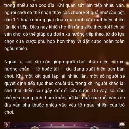
trong nhiều bàn xóc đĩa. Khi quan sát liên tiếp nhiều ván,
người chơi có thể nhận thấy các chuỗi kết quả như cầu bệt,
cầu 1-1 hoặc những giai đoạn mà một cửa xuất hiện nhiều
lần liên tiếp. Điều này khiến họ tin rằng việc theo dõi lịch sử
ván chơi có thể giúp dự đoán xu hướng tiếp theo, từ đó lựa
chọn cửa cược phù hợp hơn thay vì đặt cược hoàn toàn
ngẫu nhiên.
Ngoài ra, soi cầu còn giúp người chơi nhận diện các xu
hướng chẵn – lẻ hoặc tài – xỉu đang xuất hiện trên bàn
chơi. Khi một kết quả lặp lại nhiều lần, một số người sẽ
quyết định tiếp tục theo chuỗi đó, trong khi người khác lại
chờ thời điểm cầu gãy để đổi cửa cược. Dù vậy, soi cầu
chủ yếu mang tính tham khảo, bởi kết quả của mỗi ván xóc
đĩa vẫn phụ thuộc nhiều vào yếu tố ngẫu nhiên của trò
chơi.