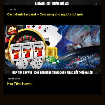
TIN TỨC
Cách đánh Baccarat – Cẩm nang cho người chơi mới
HƯỚNG DẪN
Nạp Tiền Sunwin