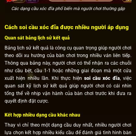
Các dạng cầu xóc đĩa phổ biến mà người chơi thường gặp
Cách soi cầu xóc đĩa được nhiều người áp dụng
Quan sát bảng lịch sử kết quả
Bảng lịch sử kết quả là công cụ quan trọng giúp người chơi
theo dõi xu hướng của bàn chơi trong nhiều ván liên tiếp.
Thông qua bảng này, người chơi có thể nhận ra các chuỗi
như cầu bệt, cầu 1-1 hoặc những giai đoạn mà một cửa
xuất hiện nhiều lần. Khi thực hiện
soi cầu xóc đĩa
, việc
quan sát kỹ lịch sử kết quả giúp người chơi có cái nhìn
tổng thể về nhịp vận hành của bàn chơi trước khi đưa ra
quyết định đặt cược.
Kết hợp nhiều dạng cầu khác nhau
Thay vì chỉ theo một dạng cầu duy nhất, nhiều người chơi
lựa chọn kết hợp nhiều kiểu cầu để đánh giá tình hình bàn