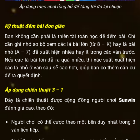
Áp dụng mẹo chơi rồng hổ để tăng tối đa lợi nhuận
Kỹ thuật đếm bài đơn giản
Bạn không cần phải là thiên tài toán học để đếm bài. Chỉ
cần ghi nhớ sơ bộ xem các lá bài lớn (từ 8 – K) hay lá bài
nhỏ (A – 7) đã xuất hiện nhiều hay ít trong các ván trước.
Nếu các lá bài lớn đã ra quá nhiều, thì xác suất xuất hiện
các lá nhỏ ở ván sau sẽ cao hơn, giúp bạn có thêm căn cứ
để ra quyết định.
Áp dụng chiến thuật 3 – 1
Đây là chiến thuật được cộng đồng người chơi
Sunwin
đánh giá cao, theo đó:
Người chơi có thể cược theo một bên duy nhất trong 3
ván liên tiếp.