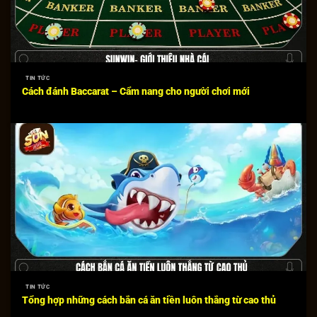
TIN TỨC
Cách đánh Baccarat – Cẩm nang cho người chơi mới
TIN TỨC
Tổng hợp những cách bắn cá ăn tiền luôn thắng từ cao thủ