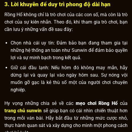
3. Lời khuyên để duy trì phong độ dài hạn
Rồng Hổ không chỉ là trò chơi của các con số, mà còn là trò
chơi của sự kiên nhẫn. Theo đó, khi tham gia trò chơi, bạn
cần lưu ý những vấn đề sau đây:
Chọn nhà cái uy tín: Đảm bảo bạn đang tham gia tại
những hệ thống an toàn như Sunwin để đảm bảo quyền
lợi và sự minh bạch trong kết quả.
Giữ cái đầu lạnh: Nếu hôm đó không may mắn, hãy
dừng lại và quay lại vào ngày hôm sau. Sự nóng vội
muốn gỡ gạc là kẻ thù số một của người chơi chuyên
nghiệp.
Hy vọng những chia sẻ về các
mẹo chơi Rồng Hổ
của
trang chủ sunwin
sẽ giúp bạn có cái nhìn chiến thuật hơn
trong mỗi ván bài. Hãy bắt đầu từ những mức cược nhỏ,
thực hành quan sát và xây dựng cho mình một phong cách