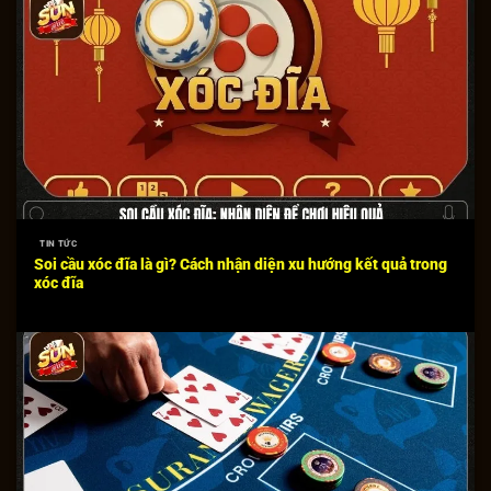
TIN TỨC
Soi cầu xóc đĩa là gì? Cách nhận diện xu hướng kết quả trong
xóc đĩa