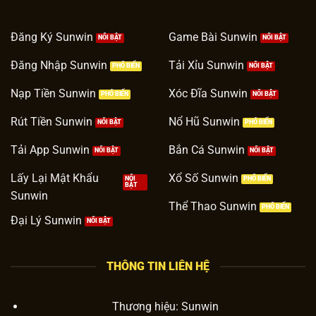
Đăng Ký Sunwin
Game Bài Sunwin
Đăng Nhập Sunwin
Tải Xỉu Sunwin
Nạp Tiền Sunwin
Xóc Đĩa Sunwin
Rút Tiền Sunwin
Nổ Hũ Sunwin
Tải App Sunwin
Bắn Cá Sunwin
Lấy Lại Mật Khẩu
Xổ Số Sunwin
Sunwin
Thể Thao Sunwin
Đại Lý Sunwin
THÔNG TIN LIÊN HỆ
Thương hiệu: Sunwin