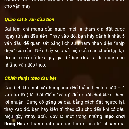
cho vận may.
Quan sát 5 ván đầu tiên
Sai lầm chí mạng của người mới là tham gia đặt cược
ngay từ ván đầu tiên. Thay vào đó, bạn hãy dành ít nhất 5
ván đầu để quan sát bảng lịch sử nhằm nhận diện “nhịp
điệu” của cầu. Nếu thấy sự xuất hiện của các chuỗi lặp lại,
đó là cơ sở dữ liệu quý giá để bạn đưa ra dự đoán cho
những ván tiếp theo.
Chiến thuật theo cầu bệt
Cầu bệt (khi một cửa Rồng hoặc Hổ thắng liên tục từ 3 – 4
ván trở lên) là thời điểm “vàng” để người chơi kiếm thêm
lợi nhuận. Đừng cố gắng bẻ cầu bằng cách đặt ngược lại,
thay vào đó, bạn hãy kiên trì theo cầu cho đến khi có dấu
hiệu gãy (thay đổi). Đây là một trong những
mẹo chơi
Rồng Hổ
an toàn nhất giúp bạn tối ưu hóa lợi nhuận mà