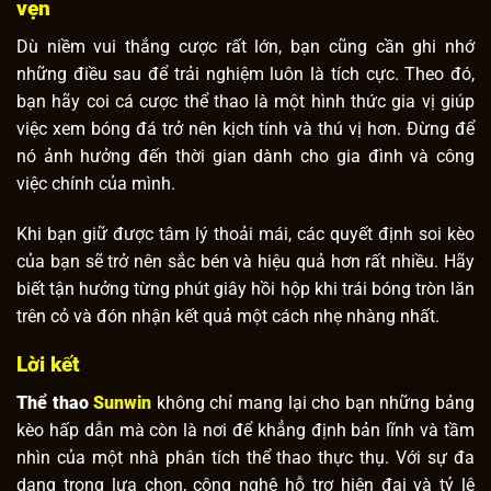
vẹn
Dù niềm vui thắng cược rất lớn, bạn cũng cần ghi nhớ
những điều sau để trải nghiệm luôn là tích cực. Theo đó,
bạn hãy coi cá cược thể thao là một hình thức gia vị giúp
việc xem bóng đá trở nên kịch tính và thú vị hơn. Đừng để
nó ảnh hưởng đến thời gian dành cho gia đình và công
việc chính của mình.
Khi bạn giữ được tâm lý thoải mái, các quyết định soi kèo
của bạn sẽ trở nên sắc bén và hiệu quả hơn rất nhiều. Hãy
biết tận hưởng từng phút giây hồi hộp khi trái bóng tròn lăn
trên cỏ và đón nhận kết quả một cách nhẹ nhàng nhất.
Lời kết
Thể thao
Sunwin
không chỉ mang lại cho bạn những bảng
kèo hấp dẫn mà còn là nơi để khẳng định bản lĩnh và tầm
nhìn của một nhà phân tích thể thao thực thụ. Với sự đa
dạng trong lựa chọn, công nghệ hỗ trợ hiện đại và tỷ lệ