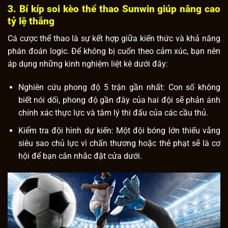
3. Bí kíp soi kèo thể thao Sunwin giúp nâng cao
tỷ lệ thắng
Cá cược thể thao là sự kết hợp giữa kiến thức và khả năng
phán đoán logic. Để không bị cuốn theo cảm xúc, bạn nên
áp dụng những kinh nghiệm liệt kê dưới đây:
Nghiên cứu phong độ 5 trận gần nhất: Con số không
biết nói dối, phong độ gần đây của hai đội sẽ phản ánh
chính xác thực lực và tâm lý thi đấu của các cầu thủ.
Kiểm tra đội hình dự kiến: Một đội bóng lớn thiếu vắng
siêu sao chủ lực vì chấn thương hoặc thẻ phạt sẽ là cơ
hội để bạn cân nhắc đặt cửa dưới.