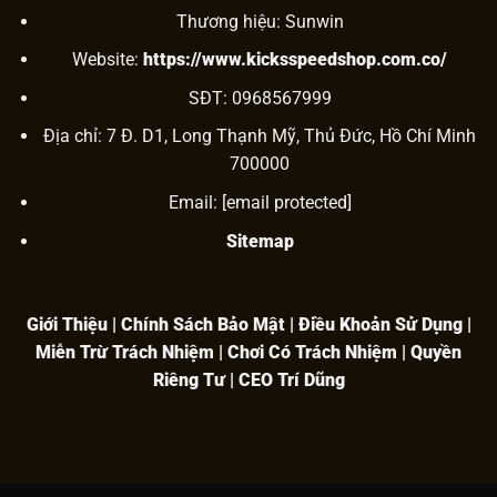
Thương hiệu: Sunwin
Website:
https://www.kicksspeedshop.com.co/
SĐT: 0968567999
Địa chỉ: 7 Đ. D1, Long Thạnh Mỹ, Thủ Đức, Hồ Chí Minh
700000
Email:
[email protected]
Sitemap
Giới Thiệu
|
Chính Sách Bảo Mật
|
Điều Khoản Sử Dụng
|
Miễn Trừ Trách Nhiệm
|
Chơi Có Trách Nhiệm
|
Quyền
Riêng Tư
|
CEO Trí Dũng