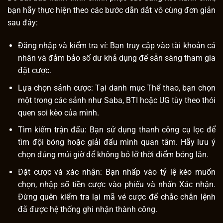
bạn hãy thực hiện theo các bước dẫn dắt vô cùng đơn giản
sau đây:
Đăng nhập và kiểm tra ví: Bạn truy cập vào tài khoản cá
nhân và đảm bảo số dư khả dụng để sẵn sàng tham gia
đặt cược.
Lựa chọn sảnh cược: Tại danh mục Thể thao, bạn chọn
một trong các sảnh như Saba, BTI hoặc UG tùy theo thói
quen soi kèo của mình.
Tìm kiếm trận đấu: Bạn sử dụng thanh công cụ lọc để
tìm đội bóng hoặc giải đấu mình quan tâm. Hãy lưu ý
chọn đúng múi giờ để không bỏ lỡ thời điểm bóng lăn.
Đặt cược và xác nhận: Bạn nhấp vào tỷ lệ kèo muốn
chọn, nhập số tiền cược vào phiếu và nhấn Xác nhận.
Đừng quên kiểm tra lại mã vé cược để chắc chắn lệnh
đã được hệ thống ghi nhận thành công.