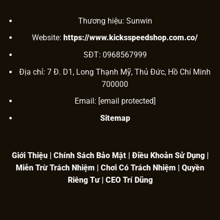
Thương hiệu: Sunwin
Website:
https://www.kicksspeedshop.com.co/
SĐT: 0968567999
Địa chỉ: 7 Đ. D1, Long Thạnh Mỹ, Thủ Đức, Hồ Chí Minh
700000
Email:
[email protected]
Sitemap
Giới Thiệu
|
Chính Sách Bảo Mật
|
Điều Khoản Sử Dụng
|
Miễn Trừ Trách Nhiệm
|
Chơi Có Trách Nhiệm
|
Quyền
Riêng Tư
|
CEO Trí Dũng