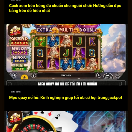
Cách xem kèo bóng đá chuẩn cho người chơi: Hướng dẫn đọc
bảng kèo dễ hiểu nhất
TIN TỨC
Mẹo quay nổ hũ: Kinh nghiệm giúp tối ưu cơ hội trúng jackpot