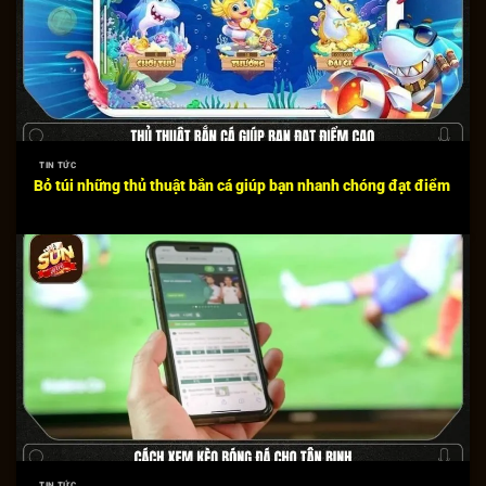
TIN TỨC
Bỏ túi những thủ thuật bắn cá giúp bạn nhanh chóng đạt điểm
TIN TỨC