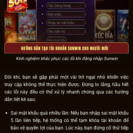
Kinh nghiệm khắc phục các lỗi khi đăng nhập Sunwin
Đôi khi, bạn sẽ gặp phải một vài trở ngại nhỏ khiến việc
truy cập không thể thực hiện được. Đừng lo lắng, hầu hết
các lỗi này đều có thể xử lý nhanh chóng qua các hướng
dẫn liệt kê sau:
Sai mật khẩu quá nhiều lần: Nếu bạn nhập sai mật khẩu
5 lần liên tiếp, hệ thống có thể tạm khóa tài khoản để
bảo vệ quyền lợi của bạn. Lúc này, bạn đừng cố thử tiếp