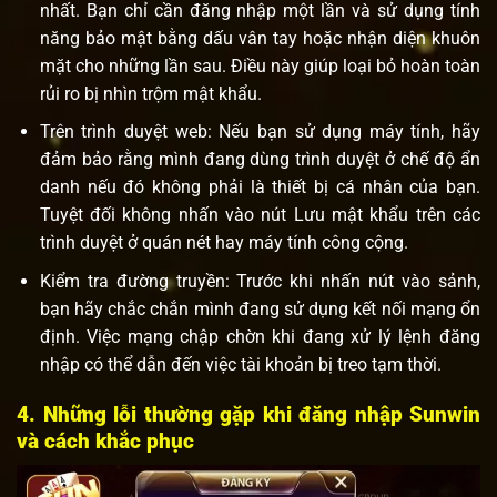
nhất. Bạn chỉ cần đăng nhập một lần và sử dụng tính
năng bảo mật bằng dấu vân tay hoặc nhận diện khuôn
mặt cho những lần sau. Điều này giúp loại bỏ hoàn toàn
rủi ro bị nhìn trộm mật khẩu.
Trên trình duyệt web: Nếu bạn sử dụng máy tính, hãy
đảm bảo rằng mình đang dùng trình duyệt ở chế độ ẩn
danh nếu đó không phải là thiết bị cá nhân của bạn.
Tuyệt đối không nhấn vào nút Lưu mật khẩu trên các
trình duyệt ở quán nét hay máy tính công cộng.
Kiểm tra đường truyền: Trước khi nhấn nút vào sảnh,
bạn hãy chắc chắn mình đang sử dụng kết nối mạng ổn
định. Việc mạng chập chờn khi đang xử lý lệnh đăng
nhập có thể dẫn đến việc tài khoản bị treo tạm thời.
4. Những lỗi thường gặp khi đăng nhập Sunwin
và cách khắc phục