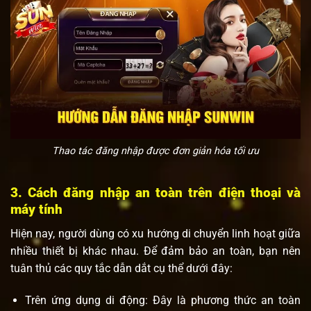
Thao tác đăng nhập được đơn giản hóa tối ưu
3. Cách đăng nhập an toàn trên điện thoại và
máy tính
Hiện nay, người dùng có xu hướng di chuyển linh hoạt giữa
nhiều thiết bị khác nhau. Để đảm bảo an toàn, bạn nên
tuân thủ các quy tắc dẫn dắt cụ thể dưới đây:
Trên ứng dụng di động: Đây là phương thức an toàn