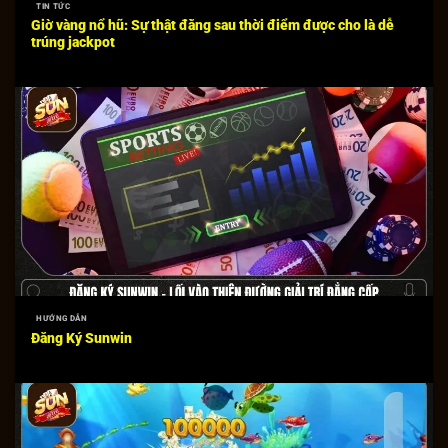
TIN TỨC
Giờ vàng nổ hũ: Sự thật đằng sau thời điểm được cho là dễ
trúng jackpot
HƯỚNG DẪN
Đăng Ký Sunwin