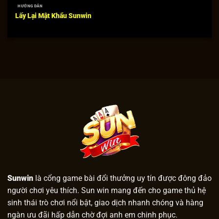
HƯỚNG DẪN
Lấy Lại Mật Khẩu Sunwin
Sunwin
là cổng game bài đổi thưởng uy tín được đông đảo
người chơi yêu thích. Sun win mang đến cho game thủ hệ
sinh thái trò chơi nổi bật, giao dịch nhanh chóng và hàng
ngàn ưu đãi hấp dẫn chờ đợi anh em chinh phục.