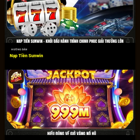
HƯỚNG DẪN
Nạp Tiền Sunwin