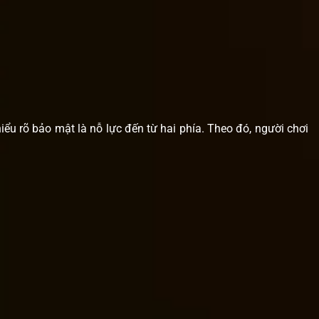
u rõ bảo mật là nỗ lực đến từ hai phía. Theo đó, người chơi