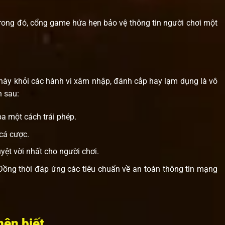
Trong đó, cổng game hứa hẹn bảo vệ thông tin người chơi một
in này khỏi các hành vi xâm nhập, đánh cắp hay lạm dụng là vô
h sau:
ba một cách trái phép.
 cá cược.
yệt vời nhất cho người chơi.
ồng thời đáp ứng các tiêu chuẩn về an toàn thông tin mạng
nên biết