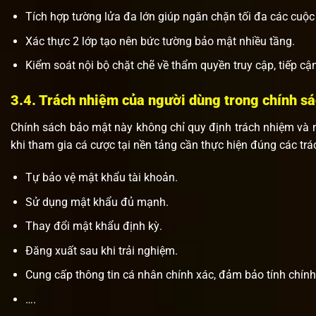
Tích hợp tường lửa đa lớn giúp ngăn chặn tối đa các cuộ
Xác thực 2 lớp tạo nên bức tường bảo mật nhiều tầng.
Kiểm soát nội bộ chặt chẽ về thẩm quyền truy cập, tiếp cận
3.4. Trách nhiệm của người dùng trong chính sá
Chính sách bảo mật này không chỉ quy định trách nhiệm và n
khi tham gia cá cược tại nền tảng cần thực hiện đúng các tr
Tự bảo vệ mật khẩu tài khoản.
Sử dụng mật khẩu đủ mạnh.
Thay đổi mật khẩu định kỳ.
Đăng xuất sau khi trải nghiệm.
Cung cấp thông tin cá nhân chính xác, đảm bảo tính chính
….