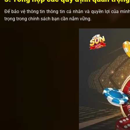
Để bảo vệ thông tin thông tin cá nhân và quyền lợi của mìn
trọng trong chính sách bạn cần nắm vững.