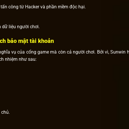
c tấn công từ Hacker và phần mềm độc hại.
 dữ liệu người chơi.
ch bảo mật tài khoản
ghĩa vụ của cổng game mà còn cả người chơi. Bởi vì, Sunwin hiể
ách nhiệm như sau:
 chủ.