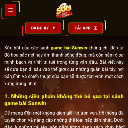
Bỏ
qua
nội
dung
ĐĂNG KÝ
TẢI APP
Sức hút của các sảnh
game bài Sunwin
không chỉ đến từ
đồ họa sắc nét hay âm thanh sống động, mà còn nằm ở sự
minh bạch và tính trí tuệ trong từng ván đấu. Bài viết này
sẽ đưa bạn đi sâu vào thế giới của những quân bài tây, nơi
bản lĩnh và chiến thuật của bạn sẽ được tôn vinh một cách
xứng đáng nhất.
1. Những siêu phẩm không thể bỏ qua tại sảnh
game bài Sunwin
Để mang đến một không gian giải trí trọn vẹn, hệ thống đã
tuyển chọn và nâng cấp những thể loại hấp dẫn nhất. Dưới
đây là những cái tên luôn nằm trong danh sách cháy bàn