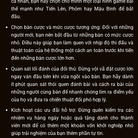
cá nhân, bạn hãy chọn cho mình một loại hình game bài
thế mạnh như Tiến Lên, Phỏm hay Mậu Binh để bắt
đầu.
Chọn bàn cược và mức cược tương ứng: Đối với những
người mới, bạn nên bắt đầu từ những bàn có mức cược
nhỏ. Điều này giúp bạn làm quen với nhịp độ thi đấu và
thuật toán của hệ thống một cách an toàn trước khi tiến
đến những bàn cược lớn hơn.
Quan sát lối đánh của đối thủ: Đừng vội vã đặt cược lớn
ngay ván đầu tiên khi vừa ngồi vào bàn. Bạn hãy dành
ít phút quan sát thói quen đánh bài và cách ra bài của
những người cùng bàn để nhanh chóng tìm ra điểm yếu
của họ và đưa ra chiến thuật đối phó hợp lý.
Kích hoạt các ưu đãi hỗ trợ: Đừng quên kiểm tra các
nhiệm vụ hàng ngày hoặc quà tặng dành cho thành
viên mới để có thêm một khoản vốn khởi nghiệp nhỏ
giúp trải nghiệm của bạn thêm phần tự tin.