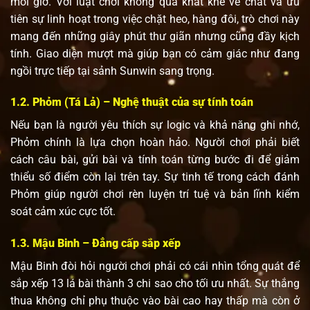
mỗi giờ. Với luật chơi không quá khắt khe về chất và ưu
tiên sự linh hoạt trong việc chặt heo, hàng đôi, trò chơi này
mang đến những giây phút thư giãn nhưng cũng đầy kịch
tính. Giao diện mượt mà giúp bạn có cảm giác như đang
ngồi trực tiếp tại sảnh Sunwin sang trọng.
1.2. Phỏm (Tá Lả) – Nghệ thuật của sự tính toán
Nếu bạn là người yêu thích sự logic và khả năng ghi nhớ,
Phỏm chính là lựa chọn hoàn hảo. Người chơi phải biết
cách câu bài, gửi bài và tính toán từng bước đi để giảm
thiểu số điểm còn lại trên tay. Sự tinh tế trong cách đánh
Phỏm giúp người chơi rèn luyện trí tuệ và bản lĩnh kiểm
soát cảm xúc cực tốt.
1.3. Mậu Binh – Đẳng cấp sắp xếp
Mậu Binh đòi hỏi người chơi phải có cái nhìn tổng quát để
sắp xếp 13 lá bài thành 3 chi sao cho tối ưu nhất. Sự thắng
thua không chỉ phụ thuộc vào bài cao hay thấp mà còn ở