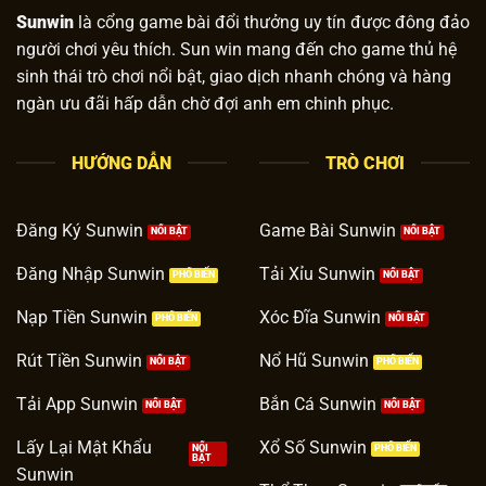
Sunwin
là cổng game bài đổi thưởng uy tín được đông đảo
người chơi yêu thích. Sun win mang đến cho game thủ hệ
sinh thái trò chơi nổi bật, giao dịch nhanh chóng và hàng
ngàn ưu đãi hấp dẫn chờ đợi anh em chinh phục.
HƯỚNG DẪN
TRÒ CHƠI
Đăng Ký Sunwin
Game Bài Sunwin
Đăng Nhập Sunwin
Tải Xỉu Sunwin
Nạp Tiền Sunwin
Xóc Đĩa Sunwin
Rút Tiền Sunwin
Nổ Hũ Sunwin
Tải App Sunwin
Bắn Cá Sunwin
Lấy Lại Mật Khẩu
Xổ Số Sunwin
Sunwin