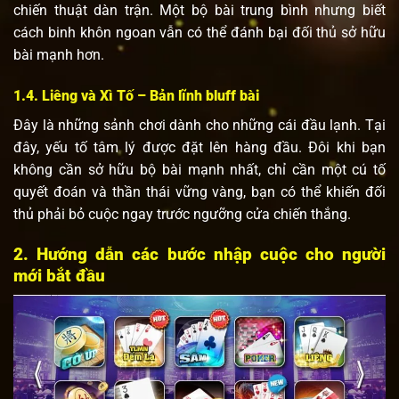
chiến thuật dàn trận. Một bộ bài trung bình nhưng biết
cách binh khôn ngoan vẫn có thể đánh bại đối thủ sở hữu
bài mạnh hơn.
1.4. Liêng và Xì Tố – Bản lĩnh bluff bài
Đây là những sảnh chơi dành cho những cái đầu lạnh. Tại
đây, yếu tố tâm lý được đặt lên hàng đầu. Đôi khi bạn
không cần sở hữu bộ bài mạnh nhất, chỉ cần một cú tố
quyết đoán và thần thái vững vàng, bạn có thể khiến đối
thủ phải bỏ cuộc ngay trước ngưỡng cửa chiến thắng.
2. Hướng dẫn các bước nhập cuộc cho người
mới bắt đầu