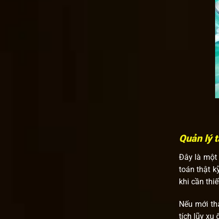
Quản lý 
Đây là một
toán thật 
khi cần thi
Nếu mới th
tích lũy xu