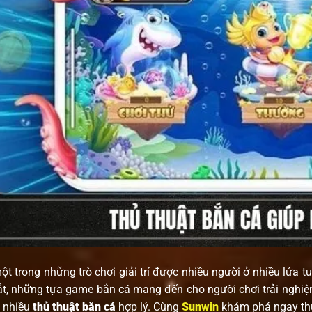
ột trong những trò chơi giải trí được nhiều người ở nhiều lứa t
t, những tựa game bắn cá mang đến cho người chơi trải nghiệm
ó nhiều
thủ thuật bắn cá
hợp lý. Cùng
Sunwin
khám phá ngay thủ