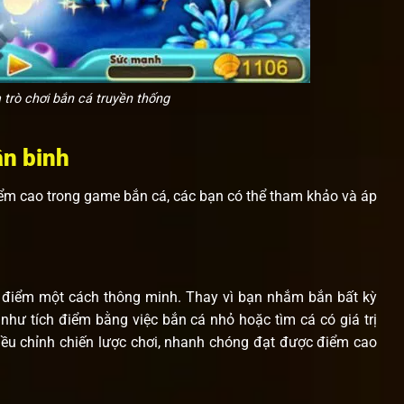
 trò chơi bắn cá truyền thống
ân binh
iểm cao trong game bắn cá, các bạn có thể tham khảo và áp
ch điểm một cách thông minh. Thay vì bạn nhắm bắn bất kỳ
 như tích điểm bằng việc bắn cá nhỏ hoặc tìm cá có giá trị
iều chỉnh chiến lược chơi, nhanh chóng đạt được điểm cao