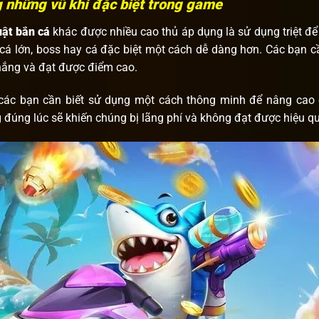
 những vũ khí đặc biệt trong game
uật bắn cá
khác được nhiều cao thủ áp dụng là sử dụng triệt để 
cá lớn, boss hay cá đặc biệt một cách dễ dàng hơn. Các bạn cầ
hắng và đạt được điểm cao.
 các bạn cần biết sử dụng một cách thông minh để nâng cao
đúng lúc sẽ khiến chúng bị lãng phí và không đạt được hiệu qu