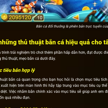
Bắn cá đổi thưởng là phiên bản trực tuyến của
 những thủ thuật bắn cá hiệu quả cho t
 trình trải nghiệm trò chơi thêm phần hấp dẫn hơn, đạt được đ
 thủ thuật, mẹo bắn cá dưới đây.
 tiêu bắn hợp lý
thuật bắn cá quan trọng cho bạn học hỏi là chọn mục tiêu tí
xuất hiện trên màn hình thì hãy tập trung vào mục tiêu cụ thể
u diệt. Việc nhắm bắn chính xác vào mục tiêu sẽ giúp anh em đ
ốn quá nhiều đạn.