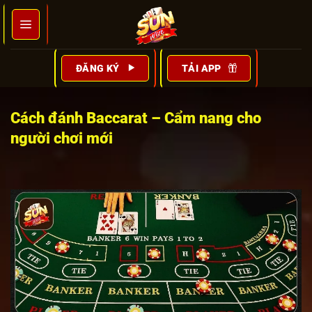
Bỏ
qua
nội
dung
ĐĂNG KÝ
TẢI APP
Cách đánh Baccarat – Cẩm nang cho
người chơi mới