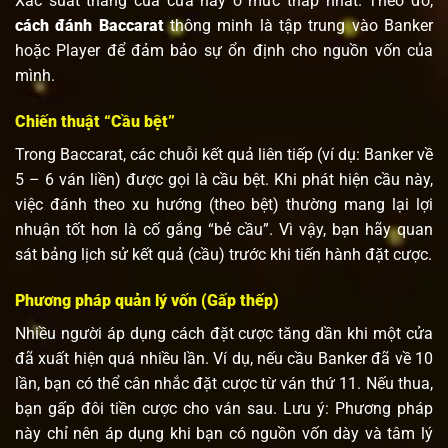
Xác suất thắng của cửa này ở mức thấp nhất. Theo đó,
cách đánh Baccarat
thông minh là tập trung vào Banker
hoặc Player để đảm bảo sự ổn định cho nguồn vốn của
mình.
Chiến thuật “Cầu bệt”
Trong Baccarat, các chuỗi kết quả liên tiếp (ví dụ: Banker về
5 – 6 ván liền) được gọi là cầu bệt. Khi phát hiện cầu này,
việc đánh theo xu hướng (theo bệt) thường mang lại lợi
nhuận tốt hơn là cố gắng “bẻ cầu”. Vì vậy, bạn hãy quan
sát bảng lịch sử kết quả (cầu) trước khi tiến hành đặt cược.
Phương pháp quản lý vốn (Gấp thếp)
Nhiều người áp dụng cách đặt cược tăng dần khi một cửa
đã xuất hiện quá nhiều lần. Ví dụ, nếu cầu Banker đã về 10
lần, bạn có thể cân nhắc đặt cược từ ván thứ 11. Nếu thua,
bạn gấp đôi tiền cược cho ván sau. Lưu ý: Phương pháp
này chỉ nên áp dụng khi bạn có nguồn vốn dày và tâm lý