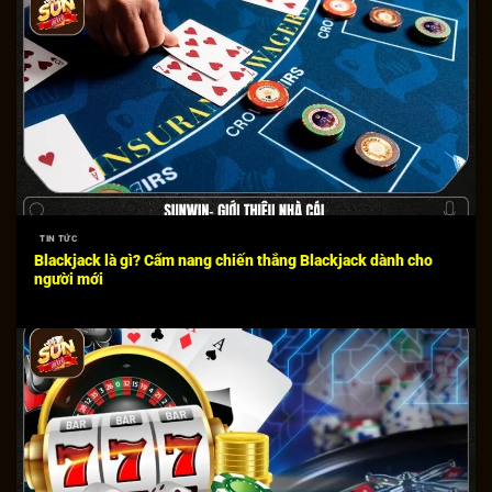
TIN TỨC
Blackjack là gì? Cẩm nang chiến thắng Blackjack dành cho
người mới