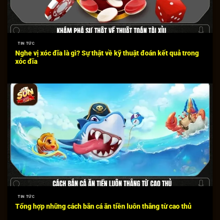
TIN TỨC
Nghe vị xóc đĩa là gì? Sự thật về kỹ thuật đoán kết quả trong
xóc đĩa
TIN TỨC
Tổng hợp những cách bắn cá ăn tiền luôn thắng từ cao thủ