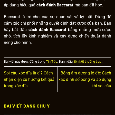
áp dụng hiệu quả
cách đánh Baccarat
mà bạn đã học.
Baccarat là trò chơi của sự quan sát và kỷ luật. Đừng để
cảm xúc chi phối những quyết định đặt cược của bạn. Bạn
hãy bắt đầu
cách đánh Baccarat
bằng những mức cược
nhỏ, tích lũy kinh nghiệm và xây dựng chiến thuật dành
riêng cho mình.
Bài viết này được đăng trong
Tin Tức
. Đánh dấu
liên kết thường trực
.
Soi cầu xóc đĩa là gì? Cách
Bóng âm dương lô đề: Cách
nhận diện xu hướng kết quả
xác định số bóng và áp dụng
trong xóc đĩa
khi soi cầu
BÀI VIẾT ĐÁNG CHÚ Ý