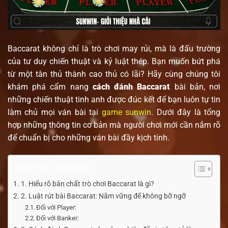
Baccarat không chỉ là trò chơi may rủi, mà là đấu trường
của tư duy chiến thuật và kỷ luật thép. Bạn muốn bứt phá
từ một tân thủ thành cao thủ có lãi? Hãy cùng chúng tôi
khám phá cẩm nang
cách đánh Baccarat
bài bản, nơi
những chiến thuật tinh anh được đúc kết để bạn luôn tự tin
làm chủ mọi ván bài tại
game sunwin
. Dưới đây là tổng
hợp những thông tin cơ bản mà người chơi mới cần nắm rõ
để chuẩn bị cho những ván bài đầy kịch tính.
Table of Contents
1. Hiểu rõ bản chất trò chơi Baccarat là gì?
2. Luật rút bài Baccarat: Nắm vững để không bỡ ngỡ
Đối với Player:
Đối với Banker: