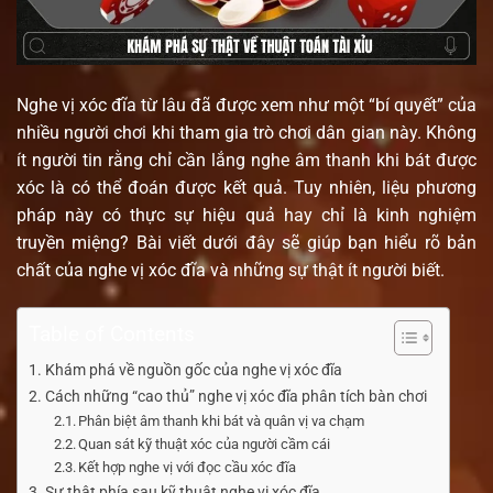
Nghe vị xóc đĩa từ lâu đã được xem như một “bí quyết” của
nhiều người chơi khi tham gia trò chơi dân gian này. Không
ít người tin rằng chỉ cần lắng nghe âm thanh khi bát được
xóc là có thể đoán được kết quả. Tuy nhiên, liệu phương
pháp này có thực sự hiệu quả hay chỉ là kinh nghiệm
truyền miệng? Bài viết dưới đây sẽ giúp bạn hiểu rõ bản
chất của nghe vị xóc đĩa và những sự thật ít người biết.
Table of Contents
Khám phá về nguồn gốc của nghe vị xóc đĩa
Cách những “cao thủ” nghe vị xóc đĩa phân tích bàn chơi
Phân biệt âm thanh khi bát và quân vị va chạm
Quan sát kỹ thuật xóc của người cầm cái
Kết hợp nghe vị với đọc cầu xóc đĩa
Sự thật phía sau kỹ thuật nghe vị xóc đĩa