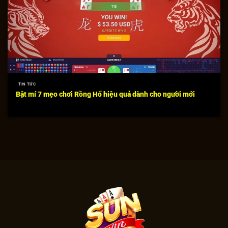
TIN TỨC
Bật mí 7 mẹo chơi Rồng Hổ hiệu quả dành cho người mới