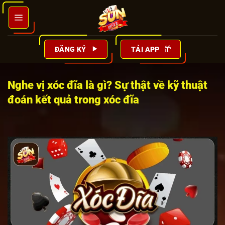
Bỏ
qua
nội
dung
ĐĂNG KÝ
TẢI APP
Nghe vị xóc đĩa là gì? Sự thật về kỹ thuật
đoán kết quả trong xóc đĩa