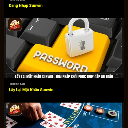
Đăng Nhập Sunwin
HƯỚNG DẪN
Lấy Lại Mật Khẩu Sunwin