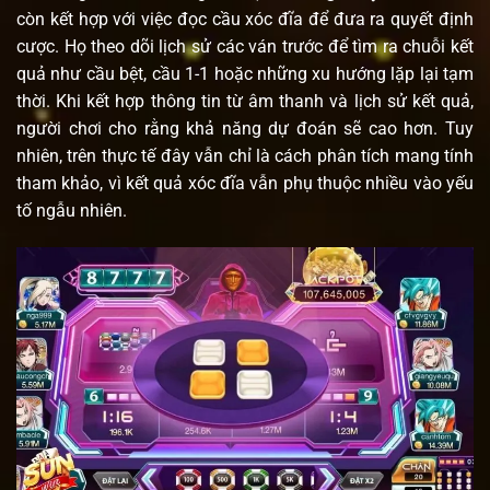
còn kết hợp với việc đọc cầu xóc đĩa để đưa ra quyết định
cược. Họ theo dõi lịch sử các ván trước để tìm ra chuỗi kết
quả như cầu bệt, cầu 1-1 hoặc những xu hướng lặp lại tạm
thời. Khi kết hợp thông tin từ âm thanh và lịch sử kết quả,
người chơi cho rằng khả năng dự đoán sẽ cao hơn. Tuy
nhiên, trên thực tế đây vẫn chỉ là cách phân tích mang tính
tham khảo, vì kết quả xóc đĩa vẫn phụ thuộc nhiều vào yếu
tố ngẫu nhiên.