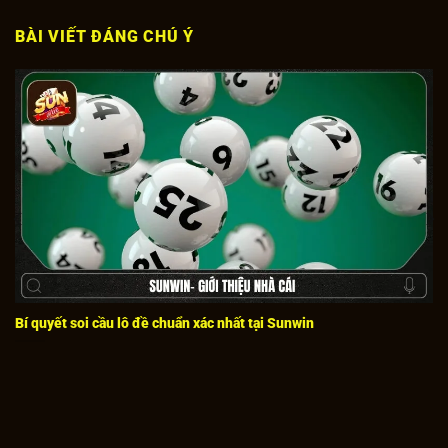
BÀI VIẾT ĐÁNG CHÚ Ý
Bí quyết soi cầu lô đề chuẩn xác nhất tại Sunwin