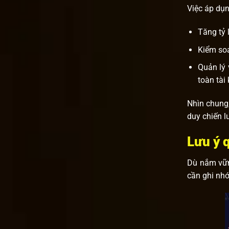
Việc áp dụn
Tăng tỷ 
Kiểm soá
Quản lý 
toàn tài
Nhìn chung
duy chiến 
Lưu ý q
Dù nắm vững
cần ghi nhớ