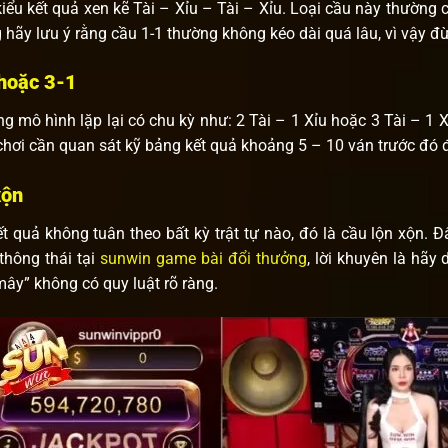
kiểu kết quả xen kẽ Tài – Xỉu – Tài – Xỉu. Loại cầu này thường
 hãy lưu ý rằng cầu 1-1 thường không kéo dài quá lâu, vì vậy đừ
hoặc 3-1
g mô hình lặp lại có chu kỳ như: 2 Tài – 1 Xỉu hoặc 3 Tài – 1 
chơi cần quan sát kỹ bảng kết quả khoảng 5 – 10 ván trước đó 
xộn
t quả không tuân theo bất kỳ trật tự nào, đó là cầu lộn xộn. 
thông thái tại
sunwin game bài đổi thưởng
, lời khuyên là hãy
ây” không có quy luật rõ ràng.