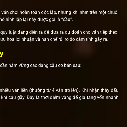
?
ỗi ván chơi hoàn toàn độc lập, nhưng khi nhìn trên một chuỗi
 hình lặp lại này được gọi là “cầu”.
 quy luật đang diễn ra để đưa ra dự đoán cho ván tiếp theo.
 ưu hóa lợi nhuận và hạn chế rủi ro do cảm tính gây ra.
y
 cần nắm vững các dạng cầu cơ bản sau:
 nhiều ván liền (thường từ 4 ván trở lên). Khi nhận thấy dấu
 khi cầu gãy. Đây là thời điểm vàng để gia tăng vốn nhanh