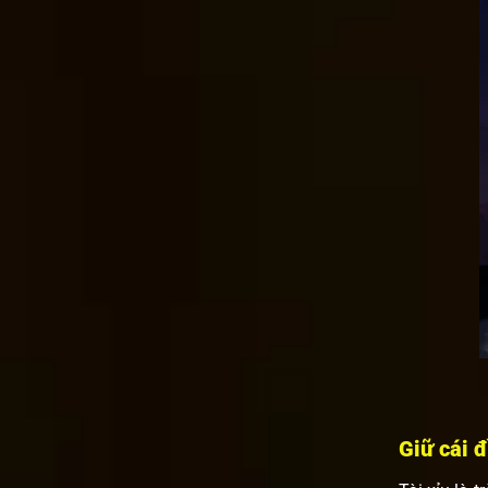
Giữ cái 