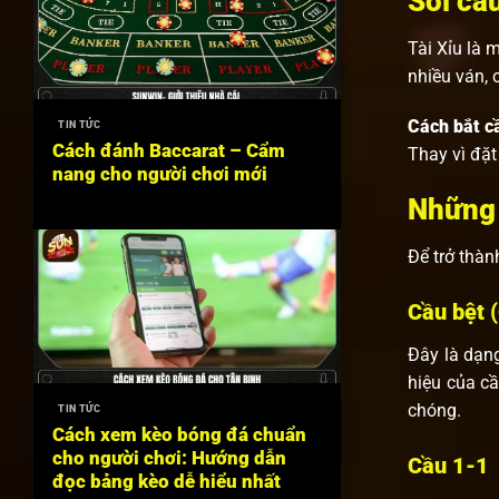
Soi cầu
Tài Xỉu là 
nhiều ván, 
Cách bắt cầ
TIN TỨC
Cách đánh Baccarat – Cẩm
Thay vì đặt
nang cho người chơi mới
Những 
Để trở thàn
Cầu bệt 
Đây là dạng
hiệu của cầ
chóng.
TIN TỨC
Cách xem kèo bóng đá chuẩn
cho người chơi: Hướng dẫn
Cầu 1-1
đọc bảng kèo dễ hiểu nhất