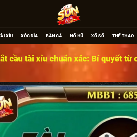
TÀI XỈU
XÓC ĐĨA
BẮN CÁ
NỔ HŨ
XỔ SỐ
THỂ THAO
ắt cầu tài xỉu chuẩn xác: Bí quyết từ 