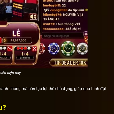
biến hiện nay
anh chóng mà còn tạo lợi thế chủ động, giúp quá trình đặt
u?