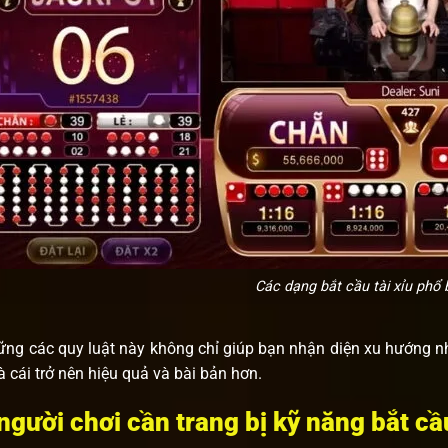
Các dạng bắt cầu tài xỉu phổ 
ng các quy luật này không chỉ giúp bạn nhận diện xu hướng nh
à cái trở nên hiệu quả và bài bản hơn.
 người chơi cần trang bị kỹ năng bắt cầ