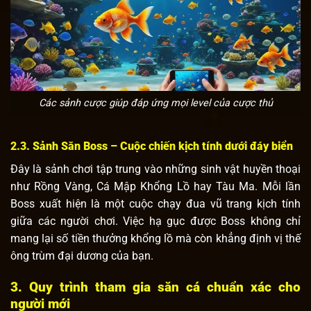
Các sảnh cược giúp đáp ứng mọi level của cược thủ
2.3. Sảnh Săn Boss – Cuộc chiến kịch tính dưới đáy biển
Đây là sảnh chơi tập trung vào những sinh vật huyền thoại
như Rồng Vàng, Cá Mập Khổng Lồ hay Tàu Ma. Mỗi lần
Boss xuất hiện là một cuộc chạy đua vũ trang kịch tính
giữa các người chơi. Việc hạ gục được Boss không chỉ
mang lại số tiền thưởng khổng lồ mà còn khẳng định vị thế
ông trùm đại dương của bạn.
3. Quy trình tham gia săn cá chuẩn xác cho
người mới