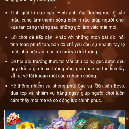
Tính giải trí cực cao: Hình ảnh đại dương rực rỡ sắc
màu cùng âm thanh sóng biển rì rào giúp người chơi
xua tan căng thẳng sau những giờ làm việc mệt mỏi.
Lối chơi dễ tiếp cận: Khác với những môn bài đòi hỏi
tính toán phức tạp, bắn cá chỉ yêu cầu sự nhanh tay lẹ
mắt, phù hợp với mọi lứa tuổi và đối tượng.
Cơ hội đổi thưởng thực tế: Mỗi chú cá hạ gục được đều
quy đổi ra giá trị xu tương ứng, giúp bạn có thể tích lũy
và rút về tài khoản một cách nhanh chóng.
Hệ thống nhiệm vụ phong phú: Các sự kiện săn Boss,
đua top và nhiệm vụ hàng ngày giúp người chơi luôn
cảm thấy mới mẻ và có động lực chinh phục.