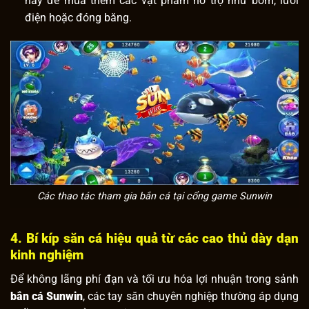
này để mua thêm các vật phẩm hỗ trợ như bom, lưới
điện hoặc đóng băng.
Các thao tác tham gia bắn cá tại cổng game Sunwin
4. Bí kíp săn cá hiệu quả từ các cao thủ dày dạn
kinh nghiệm
Để không lãng phí đạn và tối ưu hóa lợi nhuận trong sảnh
bắn cá Sunwin
, các tay săn chuyên nghiệp thường áp dụng