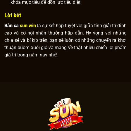
khóa mục tiêu để dồn lực tiêu diệt.
Lời kết
Bắn cá
sun win
là sự kết hợp tuyệt vời giữa tính giải trí đỉnh
cao và cơ hội nhận thưởng hấp dẫn. Hy vọng với những
chia sẻ và bí kíp trên, bạn sẽ luôn có những chuyến ra khơi
thuận buồm xuôi gió và mang về thật nhiều chiến lợi phẩm
giá trị trong năm nay nhé!