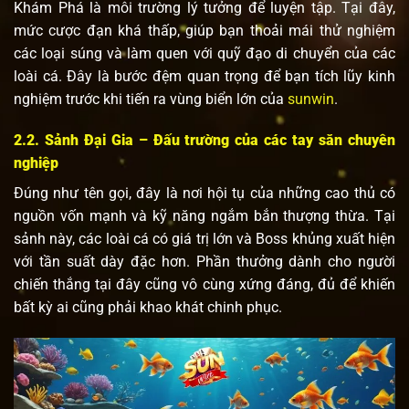
Khám Phá là môi trường lý tưởng để luyện tập. Tại đây,
mức cược đạn khá thấp, giúp bạn thoải mái thử nghiệm
các loại súng và làm quen với quỹ đạo di chuyển của các
loài cá. Đây là bước đệm quan trọng để bạn tích lũy kinh
nghiệm trước khi tiến ra vùng biển lớn của
sunwin
.
2.2. Sảnh Đại Gia – Đấu trường của các tay săn chuyên
nghiệp
Đúng như tên gọi, đây là nơi hội tụ của những cao thủ có
nguồn vốn mạnh và kỹ năng ngắm bắn thượng thừa. Tại
sảnh này, các loài cá có giá trị lớn và Boss khủng xuất hiện
với tần suất dày đặc hơn. Phần thưởng dành cho người
chiến thắng tại đây cũng vô cùng xứng đáng, đủ để khiến
bất kỳ ai cũng phải khao khát chinh phục.