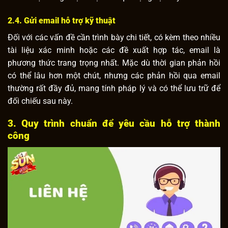
2.4. Gửi email hỗ trợ kỹ thuật
Đối với các vấn đề cần trình bày chi tiết, có kèm theo nhiều
tài liệu xác minh hoặc các đề xuất hợp tác, email là
phương thức trang trọng nhất. Mặc dù thời gian phản hồi
có thể lâu hơn một chút, nhưng các phản hồi qua email
thường rất đầy đủ, mang tính pháp lý và có thể lưu trữ để
đối chiếu sau này.
3. Quy trình chuẩn để yêu cầu hỗ trợ thành
công