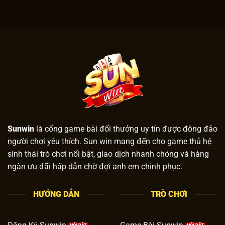
Sunwin
là cổng game bài đổi thưởng uy tín được đông đảo
người chơi yêu thích. Sun win mang đến cho game thủ hệ
sinh thái trò chơi nổi bật, giao dịch nhanh chóng và hàng
ngàn ưu đãi hấp dẫn chờ đợi anh em chinh phục.
HƯỚNG DẪN
TRÒ CHƠI