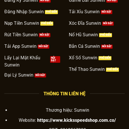
Đăng Ký Sunwin
Game Bài Sunwin
Đăng Nhập Sunwin
Tải Xỉu Sunwin
Nạp Tiền Sunwin
Xóc Đĩa Sunwin
Rút Tiền Sunwin
Nổ Hũ Sunwin
Tải App Sunwin
Bắn Cá Sunwin
Lấy Lại Mật Khẩu
Xổ Số Sunwin
Sunwin
Thể Thao Sunwin
Đại Lý Sunwin
THÔNG TIN LIÊN HỆ
Thương hiệu: Sunwin
Website:
https://www.kicksspeedshop.com.co/