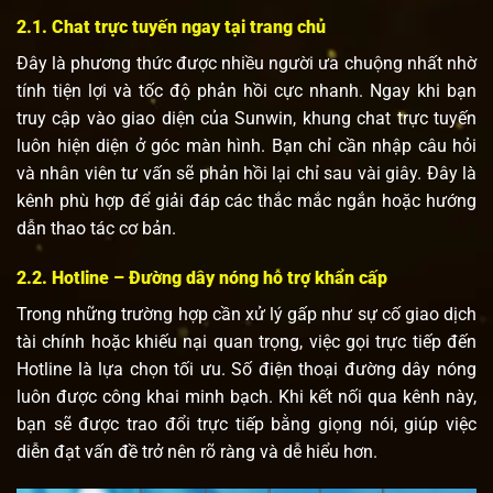
2.1. Chat trực tuyến ngay tại trang chủ
Đây là phương thức được nhiều người ưa chuộng nhất nhờ
tính tiện lợi và tốc độ phản hồi cực nhanh. Ngay khi bạn
truy cập vào giao diện của Sunwin, khung chat trực tuyến
luôn hiện diện ở góc màn hình. Bạn chỉ cần nhập câu hỏi
và nhân viên tư vấn sẽ phản hồi lại chỉ sau vài giây. Đây là
kênh phù hợp để giải đáp các thắc mắc ngắn hoặc hướng
dẫn thao tác cơ bản.
2.2. Hotline – Đường dây nóng hỗ trợ khẩn cấp
Trong những trường hợp cần xử lý gấp như sự cố giao dịch
tài chính hoặc khiếu nại quan trọng, việc gọi trực tiếp đến
Hotline là lựa chọn tối ưu. Số điện thoại đường dây nóng
luôn được công khai minh bạch. Khi kết nối qua kênh này,
bạn sẽ được trao đổi trực tiếp bằng giọng nói, giúp việc
diễn đạt vấn đề trở nên rõ ràng và dễ hiểu hơn.