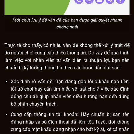
Một chút lưu ý để vấn đề của bạn được giải quyết nhanh
chóng nhất
Thực tế cho thấy, có nhiều vấn đề không thể xử lý triệt để
do người chơi cung cấp thiếu thông tin. Do vậy để quá trình
làm việc với nhân viên tư vấn diễn ra thuận lợi, bạn nên
chuẩn bị kỹ lưỡng thông tin theo các bước dẫn dắt sau:
Xác định rõ vấn đề: Bạn đang gặp lỗi ở khâu nạp tiền,
lỗi trò chơi hay cần tìm hiểu về luật chơi? Việc xác định
đúng chủ đề giúp nhân viên điều hướng bạn đến đúng
bộ phận chuyên trách.
Cung cấp thông tin tài khoản: Hãy chuẩn bị sẵn tên
đăng nhập và số điện thoại đã liên kết. Tuyệt đối không
cung cấp mật khẩu đăng nhập cho bất kỳ ai, kể cả nhân