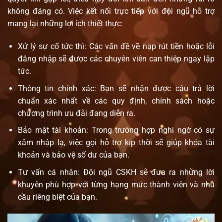
không đáng có. Việc kết nối trực tiếp với đội ngũ hỗ trợ
mang lại những lợi ích thiết thực:
Xử lý sự cố tức thì: Các vấn đề về nạp rút tiền hoặc lỗi
đăng nhập sẽ được các chuyên viên can thiệp ngay lập
tức.
Thông tin chính xác: Bạn sẽ nhận được câu trả lời
chuẩn xác nhất về các quy định, chính sách hoặc
chương trình ưu đãi đang diễn ra.
Bảo mật tài khoản: Trong trường hợp nghi ngờ có sự
xâm nhập lạ, việc gọi hỗ trợ kịp thời sẽ giúp khóa tài
khoản và bảo vệ số dư của bạn.
Tư vấn cá nhân: Đội ngũ CSKH sẽ đưa ra những lời
khuyên phù hợp với từng hạng mức thành viên và nhu
cầu riêng biệt của bạn.