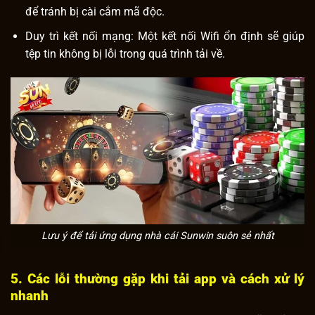
để tránh bị cài cắm mã độc.
Duy trì kết nối mạng: Một kết nối Wifi ổn định sẽ giúp
tệp tin không bị lỗi trong quá trình tải về.
Lưu ý để tải ứng dụng nhà cái Sunwin suôn sẻ nhất
5. Các lỗi thường gặp khi tải app và cách xử lý
nhanh