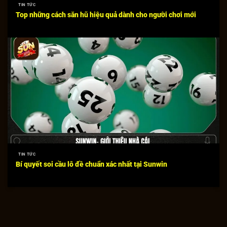
TIN TỨC
Top những cách săn hũ hiệu quả dành cho người chơi mới
TIN TỨC
Bí quyết soi cầu lô đề chuẩn xác nhất tại Sunwin