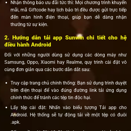
Nhận thông báo ưu đãi tức thì: Mọi chương trình khuyến
mãi, mã Giftcode hay lịch bảo trì đều được gửi trực tiếp
đến màn hình điện thoại, giúp bạn dễ dàng nhận
thưởng từ sự kiện.
2. Hướng dẫn tải app Sunwin chi tiết cho hệ
điều hành Android
Đối với những người dùng sử dụng các dòng máy như
Samsung, Oppo, Xiaomi hay Realme, quy trình cài đặt vô
cùng đơn giản qua các bước dẫn dắt sau:
Truy cập trang chủ chính thống: Bạn sử dụng trình duyệt
trên điện thoại để vào đúng đường link tải ứng dụng
chính thức để tránh các tệp tin độc hại.
Lấy tệp cài đặt: Nhấn vào biểu tượng Tải app cho
Android. Hệ thống sẽ tự động tải về một tệp có đuôi
.apk.