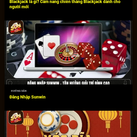
Blackjack là gì? Cẩm nang chiến thắng Blackjack dành cho
người mới
HƯỚNG DẪN
Đăng Nhập Sunwin