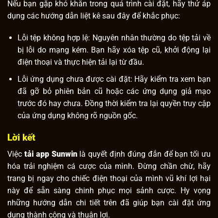
Nếu bạn gặp khó khăn trong quá trình cài đặt, hãy thử áp
dụng các hướng dẫn liệt kê sau đây để khắc phục:
Lỗi tệp không hợp lệ: Nguyên nhân thường do tệp tải về
bị lỗi do mạng kém. Bạn hãy xóa tệp cũ, khởi động lại
điện thoại và thực hiện tải lại từ đầu.
Lỗi ứng dụng chưa được cài đặt: Hãy kiểm tra xem bạn
đã gỡ bỏ phiên bản cũ hoặc các ứng dụng giả mạo
trước đó hay chưa. Đồng thời kiểm tra lại quyền truy cập
của ứng dụng không rõ nguồn gốc.
Lời kết
Việc
tải app Sunwin
là quyết định đúng đắn để bạn tối ưu
hóa trải nghiệm cá cược của mình. Đừng chần chừ, hãy
trang bị ngay cho chiếc điện thoại của mình vũ khí lợi hại
này để sẵn sàng chinh phục mọi sảnh cược. Hy vọng
những hướng dẫn chi tiết trên đã giúp bạn cài đặt ứng
dụng thành công và thuận lợi.