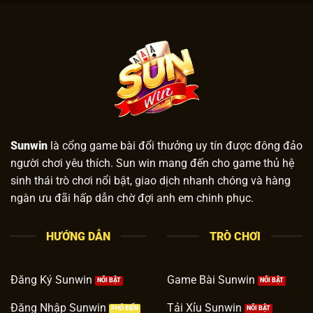
Sunwin
là cổng game bài đổi thưởng uy tín được đông đảo
người chơi yêu thích. Sun win mang đến cho game thủ hệ
sinh thái trò chơi nổi bật, giao dịch nhanh chóng và hàng
ngàn ưu đãi hấp dẫn chờ đợi anh em chinh phục.
HƯỚNG DẪN
TRÒ CHƠI
Đăng Ký Sunwin
Game Bài Sunwin
Đăng Nhập Sunwin
Tải Xỉu Sunwin