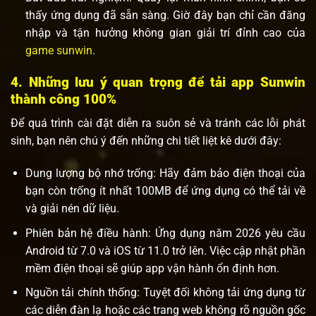
thấy ứng dụng đã sẵn sàng. Giờ đây bạn chỉ cần đăng
nhập và tận hưởng không gian giải trí đỉnh cao của
game sunwin
.
4. Những lưu ý quan trọng để tải app Sunwin
thành công 100%
Để quá trình cài đặt diễn ra suôn sẻ và tránh các lỗi phát
sinh, bạn nên chú ý đến những chi tiết liệt kê dưới đây:
Dung lượng bộ nhớ trống: Hãy đảm bảo điện thoại của
bạn còn trống ít nhất 100MB để ứng dụng có thể tải về
và giải nén dữ liệu.
Phiên bản hệ điều hành: Ứng dụng năm 2026 yêu cầu
Android từ 7.0 và iOS từ 11.0 trở lên. Việc cập nhật phần
mềm điện thoại sẽ giúp app vận hành ổn định hơn.
Nguồn tải chính thống: Tuyệt đối không tải ứng dụng từ
các diễn đàn lạ hoặc các trang web không rõ nguồn gốc