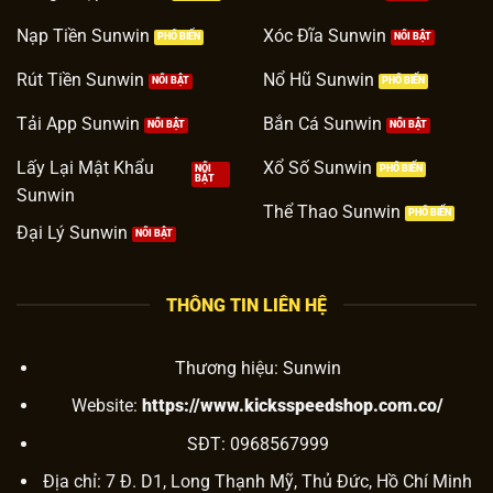
Nạp Tiền Sunwin
Xóc Đĩa Sunwin
Rút Tiền Sunwin
Nổ Hũ Sunwin
Tải App Sunwin
Bắn Cá Sunwin
Lấy Lại Mật Khẩu
Xổ Số Sunwin
Sunwin
Thể Thao Sunwin
Đại Lý Sunwin
THÔNG TIN LIÊN HỆ
Thương hiệu: Sunwin
Website:
https://www.kicksspeedshop.com.co/
SĐT: 0968567999
Địa chỉ: 7 Đ. D1, Long Thạnh Mỹ, Thủ Đức, Hồ Chí Minh